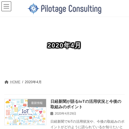
コ
ナ
ン
ビ
テ
ゲ
ン
ー
ツ
シ
へ
ョ
ス
ン
キ
に
ッ
移
2020年4月
プ
動
HOME
2020年4月
日経新聞が語るIoTの活用状況と今後の
最新情報
取組みのポイント
2020年4月29日
日経新聞でIoTの活用状況や、今後の取組みのポ
イントがどのように語られているか知りたいと